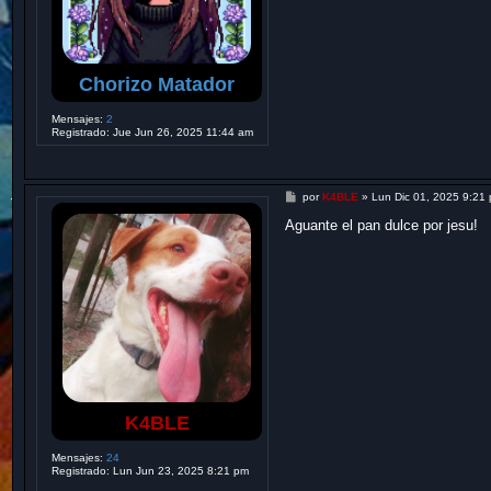
Chorizo Matador
Mensajes:
2
Registrado:
Jue Jun 26, 2025 11:44 am
M
por
K4BLE
»
Lun Dic 01, 2025 9:21
e
n
Aguante el pan dulce por jesu!
s
a
j
e
K4BLE
Mensajes:
24
Registrado:
Lun Jun 23, 2025 8:21 pm