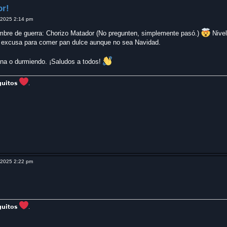
or!
 2025 2:14 pm
bre de guerra: Chorizo Matador (No pregunten, simplemente pasó.)
Nivel
na excusa para comer pan dulce aunque no sea Navidad.
ina o durmiendo. ¡Saludos a todos!
𝗴𝘂𝗶𝘁𝗼𝘀
.
 2025 2:22 pm
𝗴𝘂𝗶𝘁𝗼𝘀
.