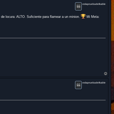
r
eslapruebadelkable
 de locura: ALTO. Suficiente para flamear a un minion.
Mi Meta:
A
r
r
eslapruebadelkable
i
b
a