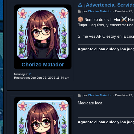
⚠️ ¡Advertencia, Servid
M
por
Chorizo Matador
»
Dom Nov 23,
e
n
Nombre de civil: Flor
Nom
s
Jugar jueguitos, y encontrar u
a
j
e
Si me ves AFK, estoy en la coc
𝗔𝗴𝘂𝗮𝗻𝘁𝗲 𝗲𝗹 𝗽𝗮𝗻 𝗱𝘂𝗹𝗰𝗲 𝘆 𝗹𝗼𝘀 𝗷𝘂𝗲
Chorizo Matador
Mensajes:
2
Registrado:
Jue Jun 26, 2025 11:44 am
M
por
Chorizo Matador
»
Dom Nov 23,
e
n
Medícate loca.
s
a
j
e
𝗔𝗴𝘂𝗮𝗻𝘁𝗲 𝗲𝗹 𝗽𝗮𝗻 𝗱𝘂𝗹𝗰𝗲 𝘆 𝗹𝗼𝘀 𝗷𝘂𝗲