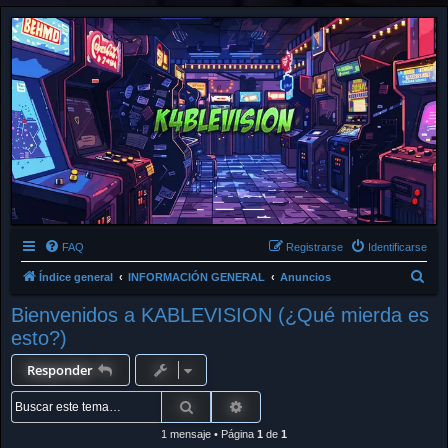
FAQ
Registrarse
Identificarse
B
Índice general
INFORMACIÓN GENERAL
Anuncios
u
Bienvenidos a KABLEVISION (¿Qué mierda es
s
esto?)
c
Responder
a
r
Buscar
Búsqueda avanzada
1 mensaje • Página
1
de
1