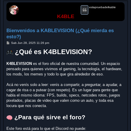
eslapruebadelkable
K4BLE
Bienvenidos a KABLEVISION (¿Qué mierda es
esto?)
M
Sab Jun 28, 2025 11:26 pm
e
n
¿Qué es K4BLEVISION?
s
a
j
K4BLEVISION
es el foro oficial de nuestra comunidad. Un espacio
e
pensado para quienes vivimos el gaming, la tecnología, el hardware,
los mods, los memes y todo lo que gira alrededor de eso.
Acá no venís solo a leer: venís a compartir, a preguntar, a ayudar, a
cagar de risa o a putear (con respeto). Es un lugar para gente que
habla el mismo idioma: FPS, builds, specs, netcodes rotos, juegos
pixelados, placas de video que valen como un auto, y toda esa
locura que nos conecta.
¿Para qué sirve el foro?
Este foro está para lo que el Discord no puede: