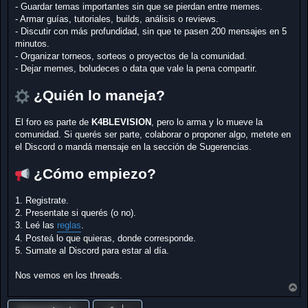
- Guardar temas importantes sin que se pierdan entre memes.
- Armar guías, tutoriales, builds, análisis o reviews.
- Discutir con más profundidad, sin que te pasen 200 mensajes en 5
minutos.
- Organizar torneos, sorteos o proyectos de la comunidad.
- Dejar memes, boludeces o data que vale la pena compartir.
¿Quién lo maneja?
El foro es parte de
K4BLEVISION
, pero lo arma y lo mueve la
comunidad. Si querés ser parte, colaborar o proponer algo, metete en
el Discord o mandá mensaje en la sección de Sugerencias.
¿Cómo empiezo?
1. Registrate.
2. Presentate si querés (o no).
3. Leé las
reglas
.
4. Posteá lo que quieras, donde corresponde.
5. Sumate al Discord para estar al día.
Nos vemos en los threads.
A
r
r