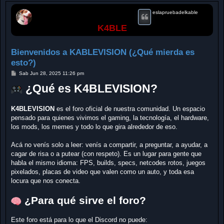
eslapruebadelkable
K4BLE
Bienvenidos a KABLEVISION (¿Qué mierda es
esto?)
M
Sab Jun 28, 2025 11:26 pm
e
n
¿Qué es K4BLEVISION?
s
a
j
K4BLEVISION
es el foro oficial de nuestra comunidad. Un espacio
e
pensado para quienes vivimos el gaming, la tecnología, el hardware,
los mods, los memes y todo lo que gira alrededor de eso.
Acá no venís solo a leer: venís a compartir, a preguntar, a ayudar, a
cagar de risa o a putear (con respeto). Es un lugar para gente que
habla el mismo idioma: FPS, builds, specs, netcodes rotos, juegos
pixelados, placas de video que valen como un auto, y toda esa
locura que nos conecta.
¿Para qué sirve el foro?
Este foro está para lo que el Discord no puede: