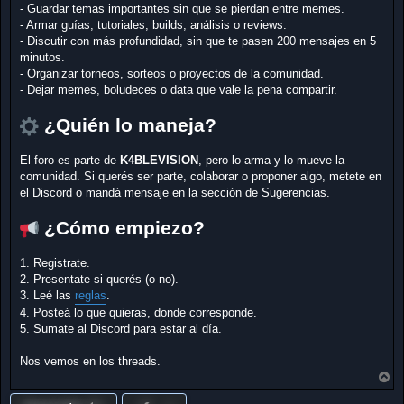
- Guardar temas importantes sin que se pierdan entre memes.
- Armar guías, tutoriales, builds, análisis o reviews.
- Discutir con más profundidad, sin que te pasen 200 mensajes en 5
minutos.
- Organizar torneos, sorteos o proyectos de la comunidad.
- Dejar memes, boludeces o data que vale la pena compartir.
¿Quién lo maneja?
El foro es parte de
K4BLEVISION
, pero lo arma y lo mueve la
comunidad. Si querés ser parte, colaborar o proponer algo, metete en
el Discord o mandá mensaje en la sección de Sugerencias.
¿Cómo empiezo?
1. Registrate.
2. Presentate si querés (o no).
3. Leé las
reglas
.
4. Posteá lo que quieras, donde corresponde.
5. Sumate al Discord para estar al día.
Nos vemos en los threads.
A
r
r