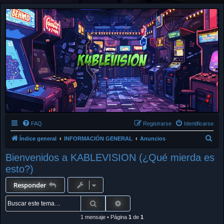
FAQ
Registrarse
Identificarse
B
Índice general
INFORMACIÓN GENERAL
Anuncios
u
Bienvenidos a KABLEVISION (¿Qué mierda es
s
esto?)
c
Responder
a
r
Buscar
Búsqueda avanzada
1 mensaje • Página
1
de
1