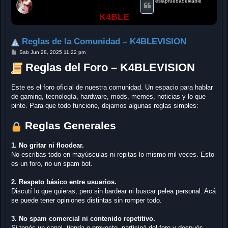
eslapruebadelkable
K4BLE
Reglas de la Comunidad – K4BLEVISION
M
Sab Jun 28, 2025 11:22 pm
e
n
Reglas del Foro – K4BLEVISION
s
a
j
Este es el foro oficial de nuestra comunidad. Un espacio para hablar
e
de gaming, tecnología, hardware, mods, memes, noticias y lo que
pinte. Para que todo funcione, dejamos algunas reglas simples:
Reglas Generales
1. No gritar ni floodear.
No escribas todo en mayúsculas ni repitas lo mismo mil veces. Esto
es un foro, no un spam bot.
2. Respeto básico entre usuarios.
Discutí lo que quieras, pero sin bardear ni buscar pelea personal. Acá
se puede tener opiniones distintas sin romper todo.
3. No spam comercial ni contenido repetitivo.
Si tenés un canal, tienda o proyecto, participá del foro y después