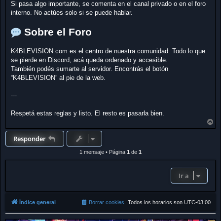
Si pasa algo importante, se comenta en el canal privado o en el foro
interno. No actúes solo si se puede hablar.
Sobre el Foro
K4BLEVISION.com es el centro de nuestra comunidad. Todo lo que
se pierde en Discord, acá queda ordenado y accesible.
También podés sumarte al servidor. Encontrás el botón
“K4BLEVISION” al pie de la web.
---
Respetá estas reglas y listo. El resto es pasarla bien.
A
r
r
Responder
i
b
1 mensaje • Página
1
de
1
a
Ir a
Índice general
Borrar cookies
Todos los horarios son
UTC-03:00