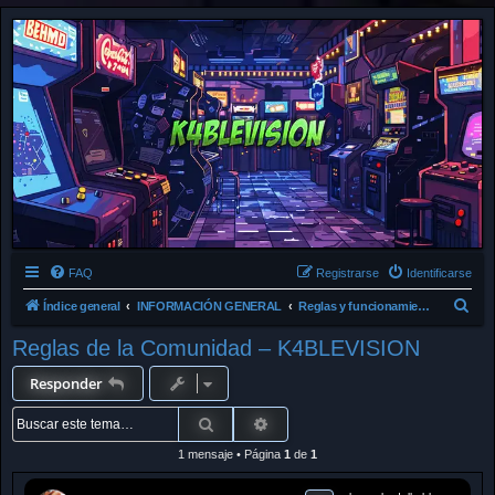
FAQ
Registrarse
Identificarse
B
Índice general
INFORMACIÓN GENERAL
Reglas y funcionamiento
u
Reglas de la Comunidad – K4BLEVISION
s
Responder
c
a
Buscar
Búsqueda avanzada
r
1 mensaje • Página
1
de
1