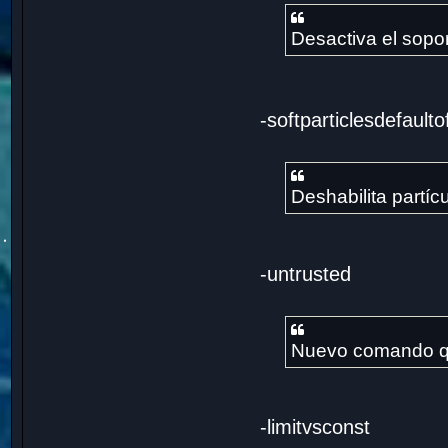
Desactiva el sopor
-softparticlesdefaulto
Deshabilita partí
-untrusted
Nuevo comando que
-limitvsconst