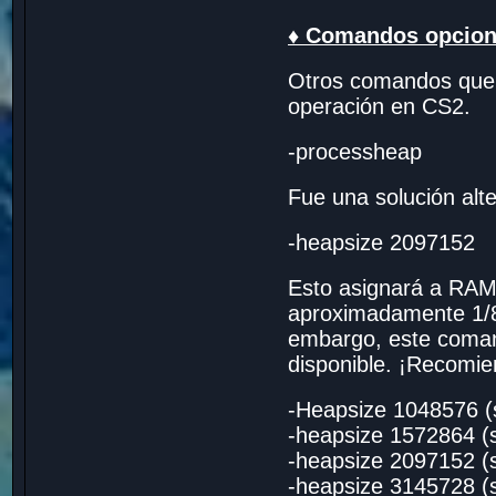
♦ Comandos opcion
Otros comandos que 
operación en CS2.
-processheap
Fue una solución al
-heapsize 2097152
Esto asignará a RAM
aproximadamente 1/8
embargo, este coman
disponible. ¡Recomie
-Heapsize 1048576 
-heapsize 1572864 
-heapsize 2097152 
-heapsize 3145728 