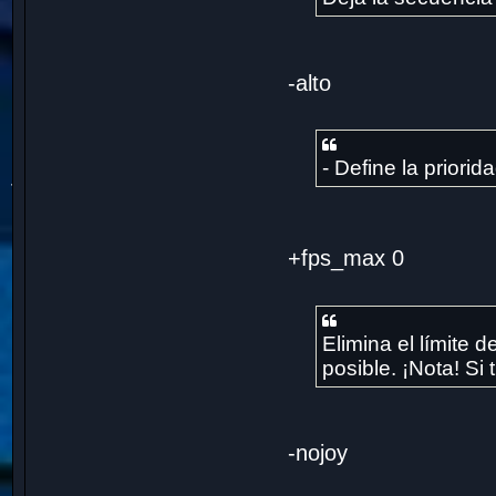
-alto
- Define la priori
+fps_max 0
Elimina el límite
posible. ¡Nota! Si
-nojoy