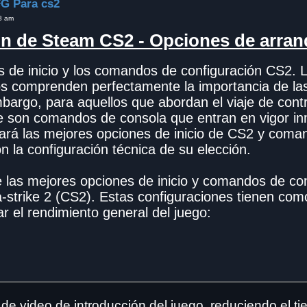
G Para cs2
8 am
n de Steam CS2 - Opciones de arra
es de inicio y los comandos de configuración CS2. 
os comprenden perfectamente la importancia de la
mbargo, para aquellos que abordan el viaje de cont
e son comandos de consola que entran en vigor i
ará las mejores opciones de inicio de CS2 y coman
 la configuración técnica de su elección.
 las mejores opciones de inicio y comandos de co
a-strike 2 (CS2). Estas configuraciones tienen com
r el rendimiento general del juego:
 de video de introducción del juego, reduciendo el t