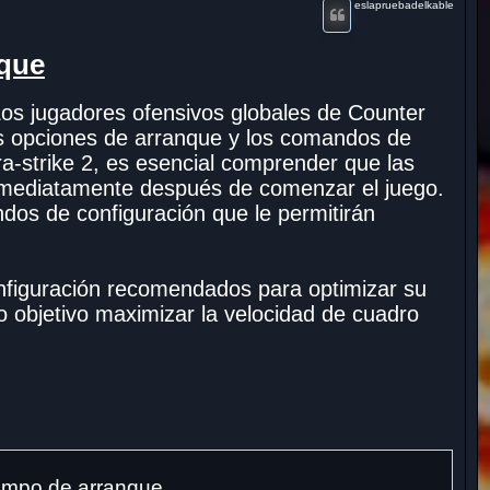
eslapruebadelkable
r
nque
Los jugadores ofensivos globales de Counter
s opciones de arranque y los comandos de
ra-strike 2, es esencial comprender que las
nmediatamente después de comenzar el juego.
dos de configuración que le permitirán
nfiguración recomendados para optimizar su
o objetivo maximizar la velocidad de cuadro
iempo de arranque.