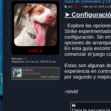
Guia de comandos y CF
M
por
K4BLE
»
Mar Jun 24, 2025 12:3
e
➤ Configuració
n
s
a
j
⋅ Explore las opcion
e
Strike experimentad
configuración. Sin e
opciones de arranqu
En esta guía encontr
K4BLE
comenzar el juego con
Mensajes:
24
Registrado:
Lun Jun 23, 2025 8:21 pm
Estas son algunas de
K4BLE.-
experiencia en contr
Desconectado
por segundo y mejora
perfil
|
agregar
-novid
Deja la secuencia