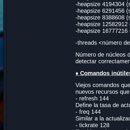
-heapsize 4194304 
-heapsize 6291456 
-heapsize 8388608 
-heapsize 12582912
-heapsize 16777216
-threads <número de
Número de núcleos de
detectar correctame
♦ Comandos inútile
Viejos comandos que 
nuevos recursos que t
- refresh 144
Define la tasa de act
- freq 144
Similar a la actualiza
- tickrate 128