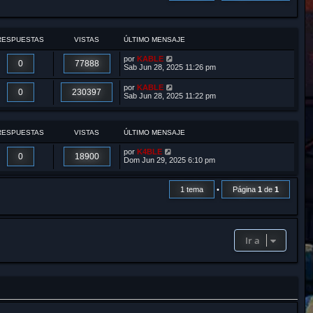
r
RESPUESTAS
VISTAS
ÚLTIMO MENSAJE
por
KABLE
0
77888
Sab Jun 28, 2025 11:26 pm
por
KABLE
0
230397
Sab Jun 28, 2025 11:22 pm
RESPUESTAS
VISTAS
ÚLTIMO MENSAJE
por
K4BLE
0
18900
Dom Jun 29, 2025 6:10 pm
1 tema
•
Página
1
de
1
Ir a