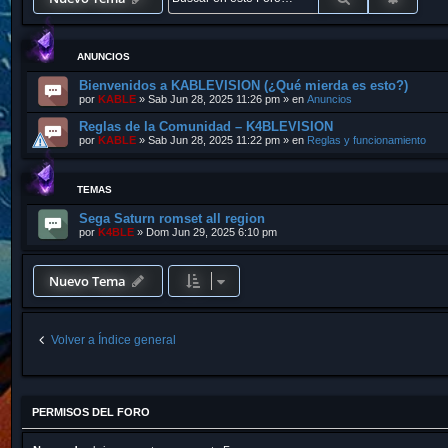
ANUNCIOS
Bienvenidos a KABLEVISION (¿Qué mierda es esto?)
por
KABLE
»
Sab Jun 28, 2025 11:26 pm
» en
Anuncios
Reglas de la Comunidad – K4BLEVISION
por
KABLE
»
Sab Jun 28, 2025 11:22 pm
» en
Reglas y funcionamiento
TEMAS
Sega Saturn romset all region
por
K4BLE
»
Dom Jun 29, 2025 6:10 pm
Nuevo Tema
Volver a Índice general
PERMISOS DEL FORO