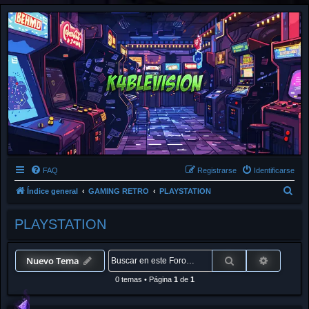
FAQ
Registrarse
Identificarse
B
Índice general
GAMING RETRO
PLAYSTATION
u
PLAYSTATION
s
c
a
Buscar
Búsqued
Nuevo Tema
r
0 temas
•
Página
1
de
1