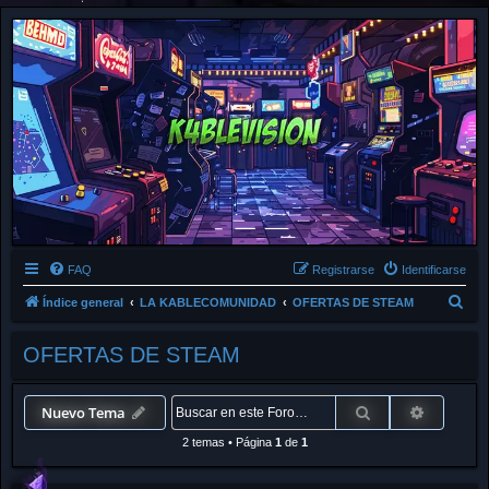
FAQ
Registrarse
Identificarse
B
Índice general
LA KABLECOMUNIDAD
OFERTAS DE STEAM
u
OFERTAS DE STEAM
s
c
a
Buscar
Búsqued
Nuevo Tema
r
2 temas
•
Página
1
de
1