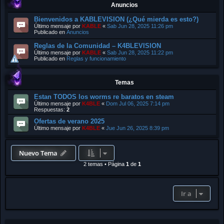
Anuncios
Bienvenidos a KABLEVISION (¿Qué mierda es esto?)
Último mensaje por
KABLE
«
Sab Jun 28, 2025 11:26 pm
Publicado en
Anuncios
Reglas de la Comunidad – K4BLEVISION
Último mensaje por
KABLE
«
Sab Jun 28, 2025 11:22 pm
Publicado en
Reglas y funcionamiento
Temas
Estan TODOS los worms re baratos en steam
Último mensaje por
K4BLE
«
Dom Jul 06, 2025 7:14 pm
Respuestas:
2
Ofertas de verano 2025
Último mensaje por
K4BLE
«
Jue Jun 26, 2025 8:39 pm
Nuevo Tema
2 temas
•
Página
1
de
1
Ir a