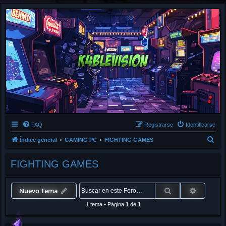
FAQ
Registrarse
Identificarse
B
Índice general
GAMING PC
FIGHTING GAMES
u
FIGHTING GAMES
s
c
a
Buscar
Búsqued
Nuevo Tema
r
1 tema
•
Página
1
de
1