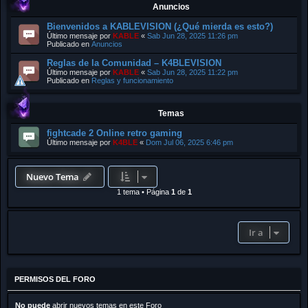
Anuncios
Bienvenidos a KABLEVISION (¿Qué mierda es esto?)
Último mensaje por
KABLE
«
Sab Jun 28, 2025 11:26 pm
Publicado en
Anuncios
Reglas de la Comunidad – K4BLEVISION
Último mensaje por
KABLE
«
Sab Jun 28, 2025 11:22 pm
Publicado en
Reglas y funcionamiento
Temas
fightcade 2 Online retro gaming
Último mensaje por
K4BLE
«
Dom Jul 06, 2025 6:46 pm
Nuevo Tema
1 tema
•
Página
1
de
1
Ir a
PERMISOS DEL FORO
No puede
abrir nuevos temas en este Foro