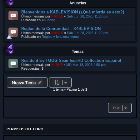
Anuncios
Bienvenidos a KABLEVISION (¿Qué mierda es esto?)
Último mensaje por
KABLE
«
Sab Jun 28, 2025 11:26 pm
Publicado en
Anuncios
Reglas de la Comunidad – K4BLEVISION
Último mensaje por
KABLE
«
Sab Jun 28, 2025 11:22 pm
Publicado en
Reglas y funcionamiento
Temas
Resident Evil GOG SeamlessHD Collection Español
Último mensaje por
K4BLE
«
Mié Mar 18, 2026 4:50 pm
Respuestas:
8
Nuevo Tema
1 tema
•
Página
1
de
1
Ir a
PERMISOS DEL FORO