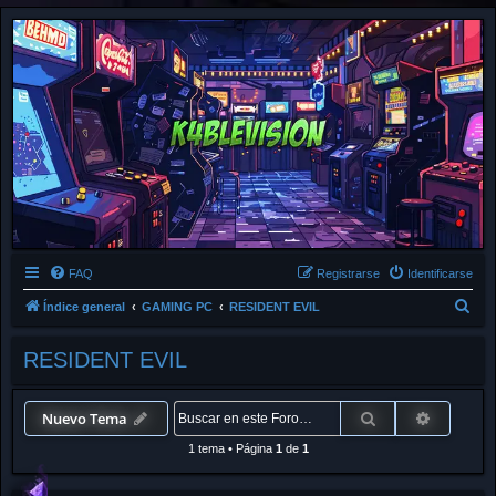
FAQ
Registrarse
Identificarse
B
Índice general
GAMING PC
RESIDENT EVIL
u
RESIDENT EVIL
s
c
a
Buscar
Búsqued
Nuevo Tema
r
1 tema
•
Página
1
de
1