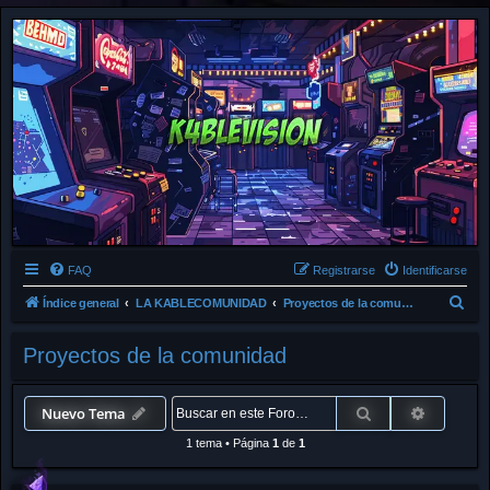
FAQ
Registrarse
Identificarse
B
Índice general
LA KABLECOMUNIDAD
Proyectos de la comunidad
u
Proyectos de la comunidad
s
c
a
Buscar
Búsqued
Nuevo Tema
r
1 tema
•
Página
1
de
1