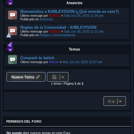
Anuncios
Bienvenidos a KABLEVISION (¿Qué mierda es esto?)
Último mensaje por
KABLE
«
Sab Jun 28, 2025 11:26 pm
Publicado en
Anuncios
Reglas de la Comunidad – K4BLEVISION
Último mensaje por
KABLE
«
Sab Jun 28, 2025 11:22 pm
Publicado en
Reglas y funcionamiento
Temas
Comparti tu twitch
Último mensaje por
Matter
«
Mar Jun 24, 2025 12:37 am
Nuevo Tema
1 tema
•
Página
1
de
1
Ir a
PERMISOS DEL FORO
No puede
abrir nuevos temas en este Foro