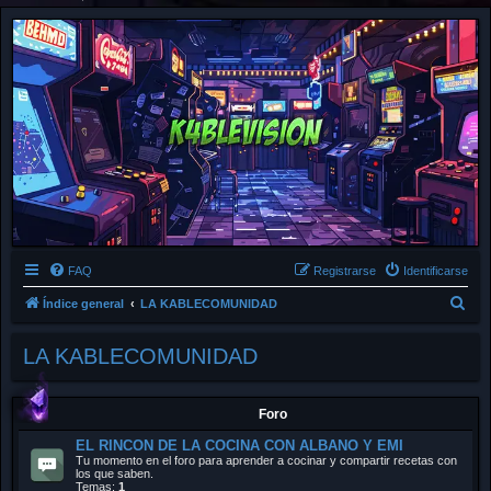
FAQ
Registrarse
Identificarse
B
Índice general
LA KABLECOMUNIDAD
u
LA KABLECOMUNIDAD
s
c
a
Foro
r
EL RINCON DE LA COCINA CON ALBANO Y EMI
Tu momento en el foro para aprender a cocinar y compartir recetas con
los que saben.
Temas:
1