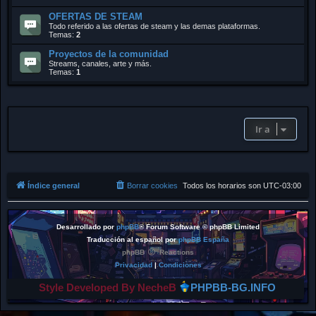
OFERTAS DE STEAM
Todo referido a las ofertas de steam y las demas plataformas.
Temas:
2
Proyectos de la comunidad
Streams, canales, arte y más.
Temas:
1
Ir a
Índice general
Borrar cookies
Todos los horarios son
UTC-03:00
Desarrollado por
phpBB
® Forum Software © phpBB Limited
Traducción al español por
phpBB España
phpBB
Reactions
Privacidad
|
Condiciones
Style Developed By NecheB
PHPBB-BG.INFO