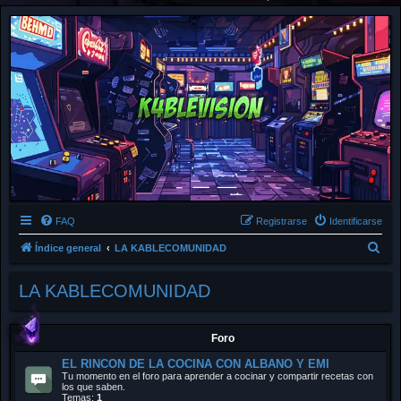
FAQ
Registrarse
Identificarse
B
Índice general
LA KABLECOMUNIDAD
u
LA KABLECOMUNIDAD
s
c
a
Foro
r
EL RINCON DE LA COCINA CON ALBANO Y EMI
Tu momento en el foro para aprender a cocinar y compartir recetas con
los que saben.
Temas:
1