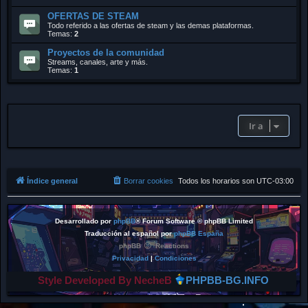
OFERTAS DE STEAM
Todo referido a las ofertas de steam y las demas plataformas.
Temas:
2
Proyectos de la comunidad
Streams, canales, arte y más.
Temas:
1
Ir a
Índice general
Borrar cookies
Todos los horarios son
UTC-03:00
Desarrollado por
phpBB
® Forum Software © phpBB Limited
Traducción al español por
phpBB España
phpBB
Reactions
Privacidad
|
Condiciones
Style Developed By NecheB
PHPBB-BG.INFO