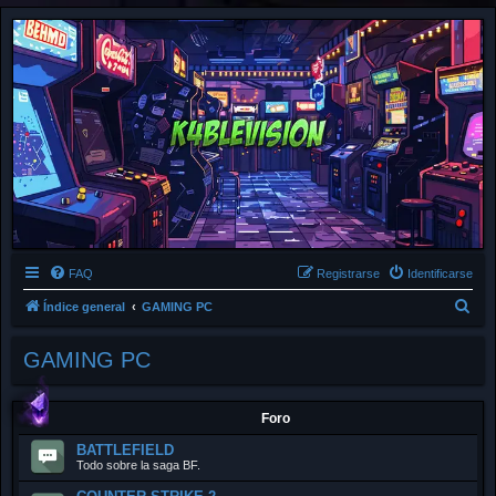
FAQ
Registrarse
Identificarse
B
Índice general
GAMING PC
u
GAMING PC
s
c
a
Foro
r
BATTLEFIELD
Todo sobre la saga BF.