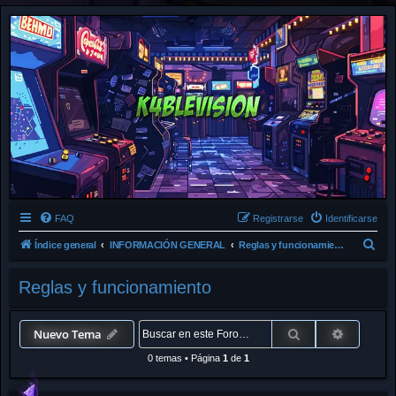
FAQ
Registrarse
Identificarse
B
Índice general
INFORMACIÓN GENERAL
Reglas y funcionamiento
u
Reglas y funcionamiento
s
c
a
Buscar
Búsqued
Nuevo Tema
r
0 temas
•
Página
1
de
1