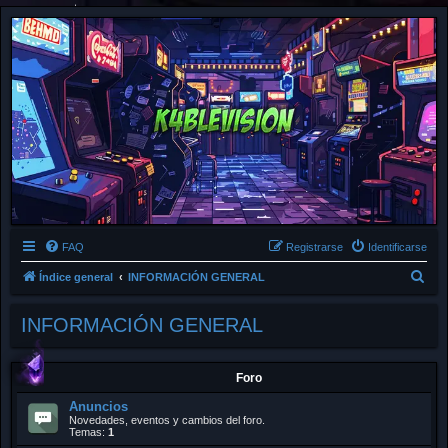
FAQ
Registrarse
Identificarse
B
Índice general
INFORMACIÓN GENERAL
u
INFORMACIÓN GENERAL
s
c
a
Foro
r
Anuncios
Novedades, eventos y cambios del foro.
Temas:
1