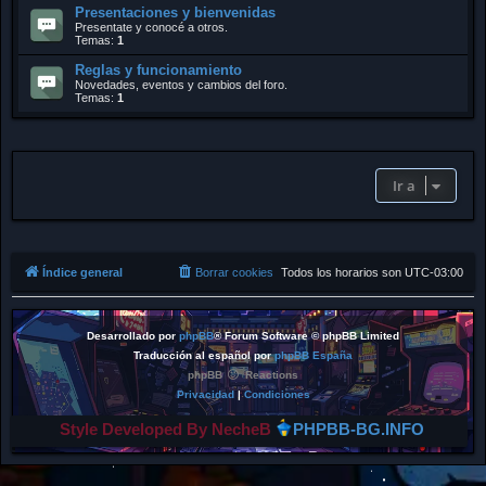
Presentaciones y bienvenidas
Presentate y conocé a otros.
Temas:
1
Reglas y funcionamiento
Novedades, eventos y cambios del foro.
Temas:
1
Ir a
Índice general
Borrar cookies
Todos los horarios son
UTC-03:00
Desarrollado por
phpBB
® Forum Software © phpBB Limited
Traducción al español por
phpBB España
phpBB
Reactions
Privacidad
|
Condiciones
Style Developed By NecheB
PHPBB-BG.INFO