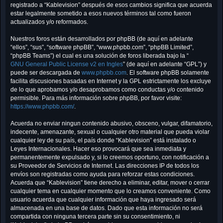
registrado a “Kablevision” después de esos cambios significa que acuerda
estar legalmente sometido a esos nuevos términos tal como fueron
actualizados y/o reformados.
Nuestros foros están desarrollados por phpBB (de aquí en adelante
“ellos”, “sus”, “software phpBB”, “www.phpbb.com”, “phpBB Limited”,
“phpBB Teams”) el cual es una solución de foros liberada bajo la “
GNU General Public License v2 en Ingles
” (de aquí en adelante “GPL”) y
puede ser descargada de
www.phpbb.com
. El software phpBB solamente
facilita discusiones basadas en Internet y la GPL estrictamente los excluye
de lo que aprobamos y/o desaprobamos como conductas y/o contenido
permisible. Para más información sobre phpBB, por favor visite:
https://www.phpbb.com/
.
Acuerda no enviar ningun contenido abusivo, obsceno, vulgar, difamatorio,
indecente, amenazante, sexual o cualquier otro material que pueda violar
cualquier ley de su país, el país donde “Kablevision” está instalado o
Leyes Internacionales. Hacer eso provocará que sea inmediata y
permanentemente expulsado y, si lo creemos oportuno, con notificación a
su Proveedor de Servicios de Internet. Las direcciones IP de todos los
envíos son registradas como ayuda para reforzar estas condiciones.
Acuerda que “Kablevision” tiene derecho a eliminar, editar, mover o cerrar
cualquier tema en cualquier momento que lo creamos conveniente. Como
usuario acuerda que cualquier información que haya ingresado será
almacenada en una base de datos. Dado que esta información no será
compartida con ninguna tercera parte sin su consentimiento, ni