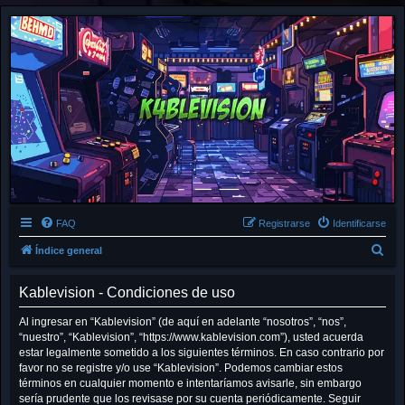
FAQ
Registrarse
Identificarse
B
Índice general
u
Kablevision - Condiciones de uso
s
c
Al ingresar en “Kablevision” (de aquí en adelante “nosotros”, “nos”,
“nuestro”, “Kablevision”, “https://www.kablevision.com”), usted acuerda
a
estar legalmente sometido a los siguientes términos. En caso contrario por
r
favor no se registre y/o use “Kablevision”. Podemos cambiar estos
términos en cualquier momento e intentaríamos avisarle, sin embargo
sería prudente que los revisase por su cuenta periódicamente. Seguir