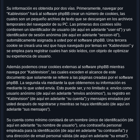
Su información es obtenida por dos vías. Primeramente, navegar por
“Kablevision” hará al software phpBB crear un número de cookies, las
cuales son un pequeño archivo de texto que se descargan en los archivos
temporales del navegador de su PC. Las primeras dos cookies sólo
contienen un identificador de usuario (de aquí en adelante “user-id”) y un
identificador de sesión anónima (de aquí en adelante “session-id”),
automáticamente asignada a usted por el software phpBB. Una tercera
cookie se creará una vez que haya navegado por temas en “Kablevision” y
se emplea para registrar cuales han sido leídos, con objeto de optimizar
su experiencia de usuario.
Además podemos crear cookies externas al software phpBB mientras
navega por “Kablevision”, las cuales exceden el alcance de este
documento que solamente se refiere a las páginas creadas por el software
phpBB. La segunda vía mediante la que obtenemos su información es
mediante lo que usted envía. Esto puede ser, y no limitado a: envíos como
usuario anónimo (de aquí en adelante “envíos anónimos”), su registro en
“Kablevision” (de aquí en adelante “su cuenta”) y mensajes enviados por
usted después de registrarse y mientras se haya identificado (de aquí en
adelante “sus mensajes”).
Su cuenta como mínimo constará de un nombre único de identificación (de
aquí en adelante “su nombre de usuario”), una contraseña personal
empleada para la identificación (de aquí en adelante “su contraseña”) y
una dirección de email personal válida (de aquí en adelante “su email”).