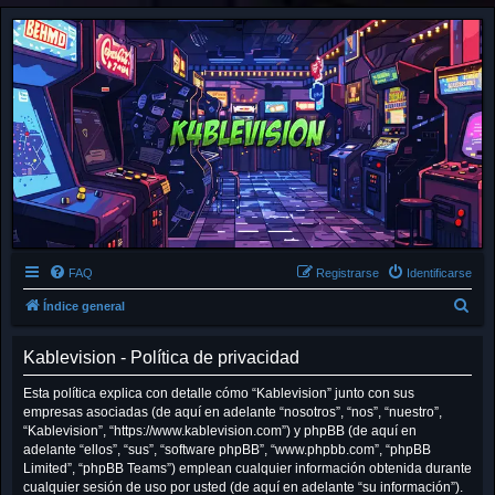
FAQ
Registrarse
Identificarse
B
Índice general
u
Kablevision - Política de privacidad
s
c
Esta política explica con detalle cómo “Kablevision” junto con sus
empresas asociadas (de aquí en adelante “nosotros”, “nos”, “nuestro”,
a
“Kablevision”, “https://www.kablevision.com”) y phpBB (de aquí en
r
adelante “ellos”, “sus”, “software phpBB”, “www.phpbb.com”, “phpBB
Limited”, “phpBB Teams”) emplean cualquier información obtenida durante
cualquier sesión de uso por usted (de aquí en adelante “su información”).