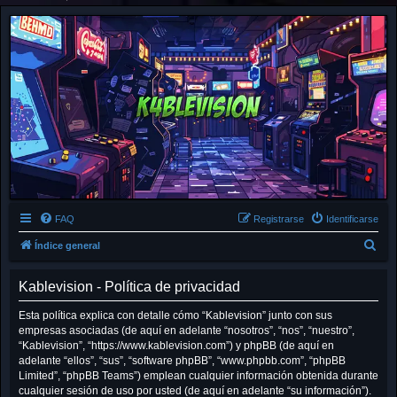
FAQ
Registrarse
Identificarse
B
Índice general
u
Kablevision - Política de privacidad
s
c
Esta política explica con detalle cómo “Kablevision” junto con sus
empresas asociadas (de aquí en adelante “nosotros”, “nos”, “nuestro”,
a
“Kablevision”, “https://www.kablevision.com”) y phpBB (de aquí en
r
adelante “ellos”, “sus”, “software phpBB”, “www.phpbb.com”, “phpBB
Limited”, “phpBB Teams”) emplean cualquier información obtenida durante
cualquier sesión de uso por usted (de aquí en adelante “su información”).