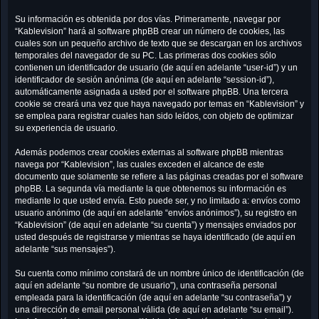
Su información es obtenida por dos vías. Primeramente, navegar por
“Kablevision” hará al software phpBB crear un número de cookies, las
cuales son un pequeño archivo de texto que se descargan en los archivos
temporales del navegador de su PC. Las primeras dos cookies sólo
contienen un identificador de usuario (de aquí en adelante “user-id”) y un
identificador de sesión anónima (de aquí en adelante “session-id”),
automáticamente asignada a usted por el software phpBB. Una tercera
cookie se creará una vez que haya navegado por temas en “Kablevision” y
se emplea para registrar cuales han sido leídos, con objeto de optimizar
su experiencia de usuario.
Además podemos crear cookies externas al software phpBB mientras
navega por “Kablevision”, las cuales exceden el alcance de este
documento que solamente se refiere a las páginas creadas por el software
phpBB. La segunda vía mediante la que obtenemos su información es
mediante lo que usted envía. Esto puede ser, y no limitado a: envíos como
usuario anónimo (de aquí en adelante “envíos anónimos”), su registro en
“Kablevision” (de aquí en adelante “su cuenta”) y mensajes enviados por
usted después de registrarse y mientras se haya identificado (de aquí en
adelante “sus mensajes”).
Su cuenta como mínimo constará de un nombre único de identificación (de
aquí en adelante “su nombre de usuario”), una contraseña personal
empleada para la identificación (de aquí en adelante “su contraseña”) y
una dirección de email personal válida (de aquí en adelante “su email”).