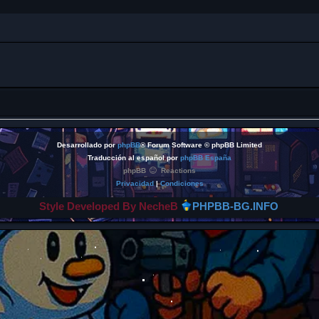
Desarrollado por
phpBB
® Forum Software © phpBB Limited
Traducción al español por
phpBB España
phpBB
Reactions
Privacidad
|
Condiciones
Style Developed By NecheB
PHPBB-BG.INFO