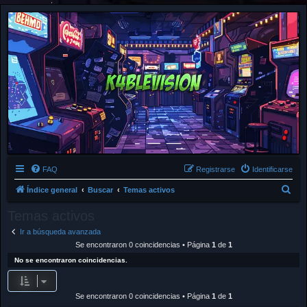
FAQ
Registrarse
Identificarse
B
Índice general
Buscar
Temas activos
u
Temas activos
s
Ir a búsqueda avanzada
c
Se encontraron 0 coincidencias • Página
1
de
1
a
No se encontraron coincidencias.
r
Se encontraron 0 coincidencias • Página
1
de
1