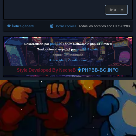
Ir a
Índice general
Borrar cookies
Todos los horarios son
UTC-03:00
Desarrollado por
phpBB
® Forum Software © phpBB Limited
Traducción al español por
phpBB España
phpBB
Reactions
Privacidad
|
Condiciones
Style Developed By NecheB
PHPBB-BG.INFO