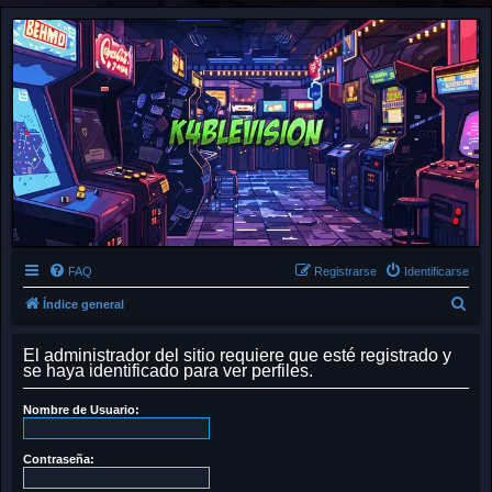
FAQ
Registrarse
Identificarse
B
Índice general
u
El administrador del sitio requiere que esté registrado y
s
se haya identificado para ver perfiles.
c
a
Nombre de Usuario:
r
Contraseña: