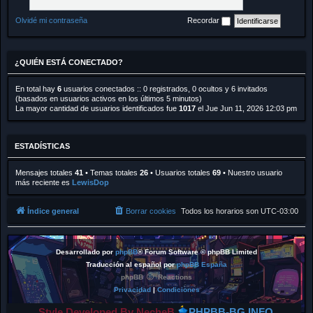
Olvidé mi contraseña
Recordar
¿QUIÉN ESTÁ CONECTADO?
En total hay
6
usuarios conectados :: 0 registrados, 0 ocultos y 6 invitados
(basados en usuarios activos en los últimos 5 minutos)
La mayor cantidad de usuarios identificados fue
1017
el Jue Jun 11, 2026 12:03 pm
ESTADÍSTICAS
Mensajes totales
41
• Temas totales
26
• Usuarios totales
69
• Nuestro usuario
más reciente es
LewisDop
Índice general
Borrar cookies
Todos los horarios son
UTC-03:00
Desarrollado por
phpBB
® Forum Software © phpBB Limited
Traducción al español por
phpBB España
phpBB
Reactions
Privacidad
|
Condiciones
Style Developed By NecheB
PHPBB-BG.INFO