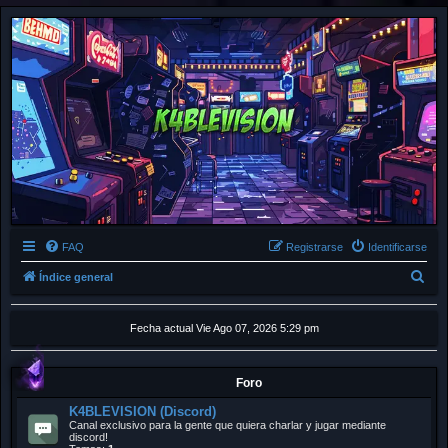
FAQ
Registrarse
Identificarse
B
Índice general
u
s
Fecha actual Vie Ago 07, 2026 5:29 pm
c
a
Foro
r
K4BLEVISION (Discord)
Canal exclusivo para la gente que quiera charlar y jugar mediante
discord!