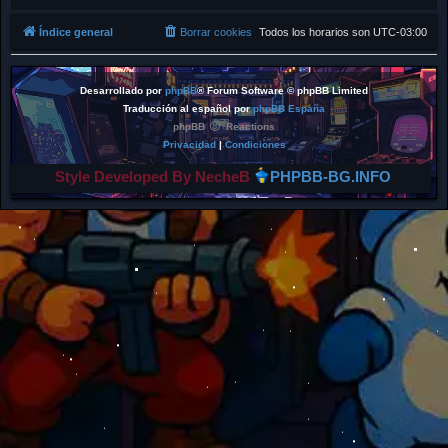
Índice general
Borrar cookies
Todos los horarios son
UTC-03:00
Desarrollado por
phpBB
® Forum Software © phpBB Limited
Traducción al español por
phpBB España
phpBB
Reactions
Privacidad
|
Condiciones
Style Developed By NecheB
PHPBB-BG.INFO