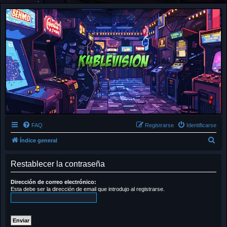
FAQ
Registrarse
Identificarse
B
Índice general
u
Restablecer la contraseña
s
c
Dirección de correo electrónico:
a
Esta debe ser la dirección de email que introdujo al registrarse.
r